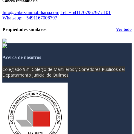
Cabeza Inmobiliaria
Info@cabezainmobiliaria.com
Tel: +541170796797 / 101
Whatsapp: +5491167006797
Propiedades similares
Ver todo
Acerca de nosotros
Colegiado 931-
Colegio de Martilleros y Corredores Públicos del
Departamento Judicial de Quilmes