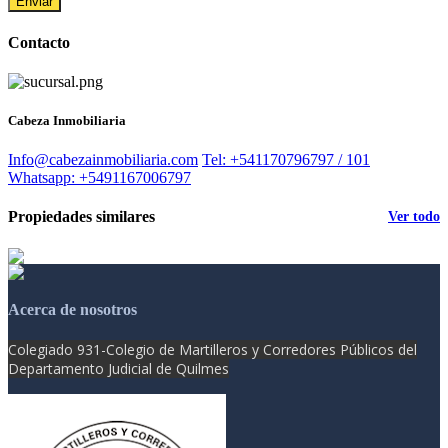
Enviar
Contacto
Cabeza Inmobiliaria
Info@cabezainmobiliaria.com
Tel: +541170796797 / 101
Whatsapp: +5491167006797
Propiedades similares
Ver todo
Acerca de nosotros
Colegiado 931-
Colegio de Martilleros y Corredores Públicos del
Departamento Judicial de Quilmes