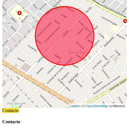
Leaflet
| ©
OpenStreetMap
contributors
Contacto
Contacto