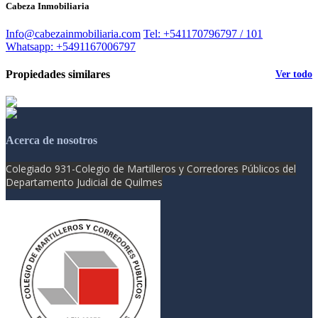
Cabeza Inmobiliaria
Info@cabezainmobiliaria.com
Tel: +541170796797 / 101
Whatsapp: +5491167006797
Propiedades similares
Ver todo
Acerca de nosotros
Colegiado 931-
Colegio de Martilleros y Corredores Públicos del
Departamento Judicial de Quilmes