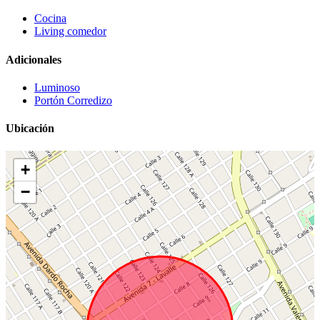
Cocina
Living comedor
Adicionales
Luminoso
Portón Corredizo
Ubicación
+
−