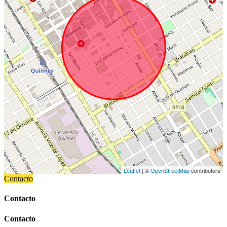
Leaflet
| ©
OpenStreetMap
contributors
Contacto
Contacto
Contacto