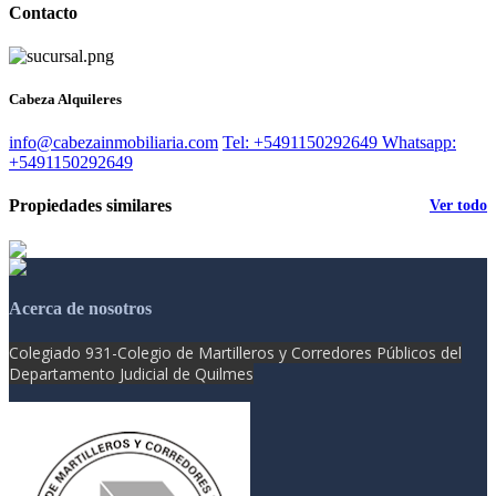
Contacto
Cabeza Alquileres
info@cabezainmobiliaria.com
Tel: +5491150292649
Whatsapp:
+5491150292649
Propiedades similares
Ver todo
Acerca de nosotros
Colegiado 931-
Colegio de Martilleros y Corredores Públicos del
Departamento Judicial de Quilmes